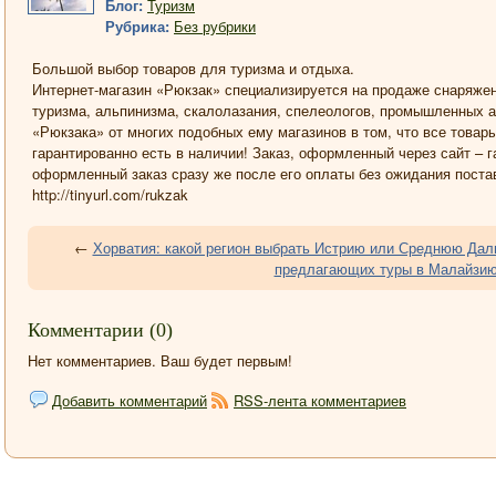
Блог:
Туризм
Рубрика:
Без рубрики
Большой выбор товаров для туризма и отдыха.
Интернет-магазин «Рюкзак» специализируется на продаже снаряжен
туризма, альпинизма, скалолазания, спелеологов, промышленных а
«Рюкзака» от многих подобных ему магазинов в том, что все товар
гарантированно есть в наличии! Заказ, оформленный через сайт – г
оформленный заказ сразу же после его оплаты без ожидания постав
http://tinyurl.com/rukzak
←
Хорватия: какой регион выбрать Истрию или Среднюю Да
предлагающих туры в Малайзию
Комментарии (0)
Нет комментариев. Ваш будет первым!
Добавить комментарий
RSS-лента комментариев